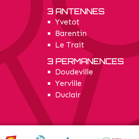
3 ANTENNES
Yvetot
Barentin
Le Trait
3 PERMANENCES
Doudeville
Yerville
Duclair