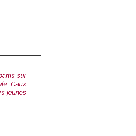
partis sur
ale Caux
es jeunes