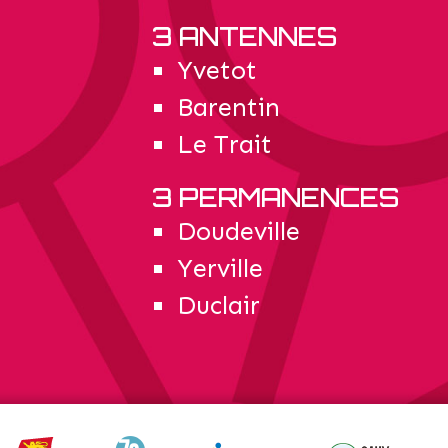
3 ANTENNES
Yvetot
Barentin
Le Trait
3 PERMANENCES
Doudeville
Yerville
Duclair