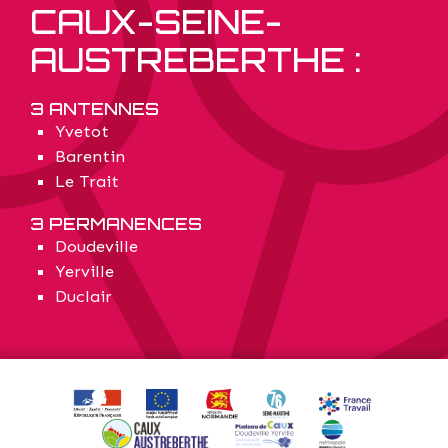
CAUX-SEINE-
AUSTREBERTHE :
3 ANTENNES
Yvetot
Barentin
Le Trait
3 PERMANENCES
Doudeville
Yerville
Duclair