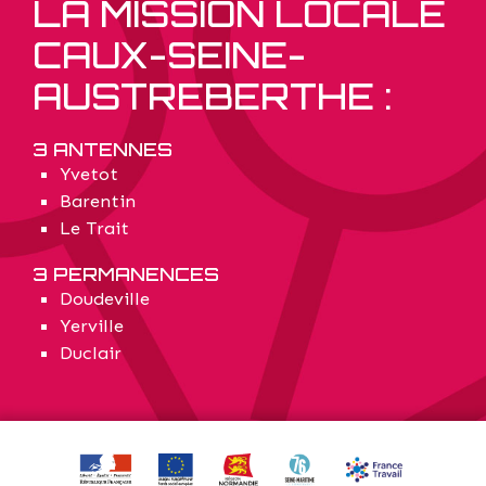
LA MISSION LOCALE
CAUX-SEINE-
AUSTREBERTHE :
3 ANTENNES
Yvetot
Barentin
Le Trait
3 PERMANENCES
Doudeville
Yerville
Duclair