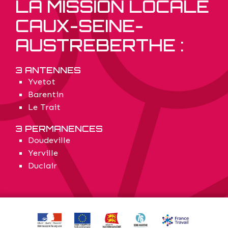
LA MISSION LOCALE
CAUX-SEINE-
AUSTREBERTHE :
3 ANTENNES
Yvetot
Barentin
Le Trait
3 PERMANENCES
Doudeville
Yerville
Duclair