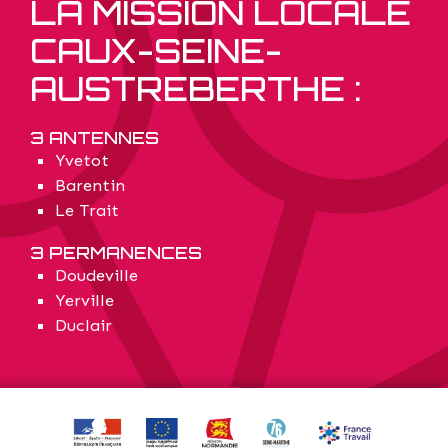
LA MISSION LOCALE
CAUX-SEINE-
AUSTREBERTHE :
3 ANTENNES
Yvetot
Barentin
Le Trait
3 PERMANENCES
Doudeville
Yerville
Duclair