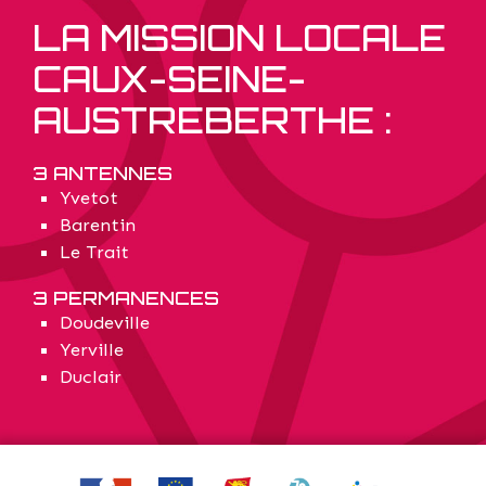
LA MISSION LOCALE
CAUX-SEINE-
AUSTREBERTHE :
3 ANTENNES
Yvetot
Barentin
Le Trait
3 PERMANENCES
Doudeville
Yerville
Duclair