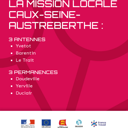
LA MISSION LOCALE
CAUX-SEINE-
AUSTREBERTHE :
3 ANTENNES
Yvetot
Barentin
Le Trait
3 PERMANENCES
Doudeville
Yerville
Duclair