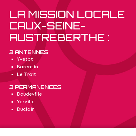
LA MISSION LOCALE
CAUX-SEINE-
AUSTREBERTHE :
3 ANTENNES
Yvetot
Barentin
Le Trait
3 PERMANENCES
Doudeville
Yerville
Duclair