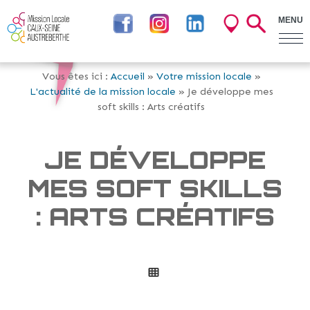
MENU
Vous êtes ici :
Accueil
»
Votre mission locale
»
L'actualité de la mission locale
» Je développe mes
soft skills : Arts créatifs
JE DÉVELOPPE
MES SOFT SKILLS
: ARTS CRÉATIFS