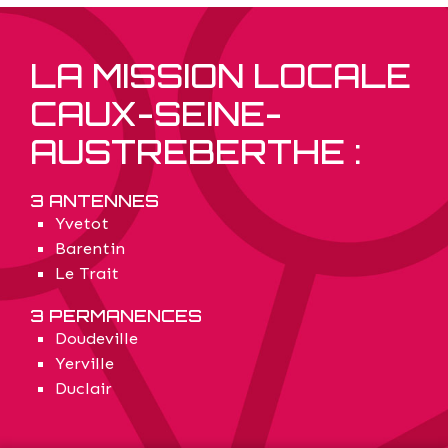
LA MISSION LOCALE
CAUX-SEINE-
AUSTREBERTHE :
3 ANTENNES
Yvetot
Barentin
Le Trait
3 PERMANENCES
Doudeville
Yerville
Duclair