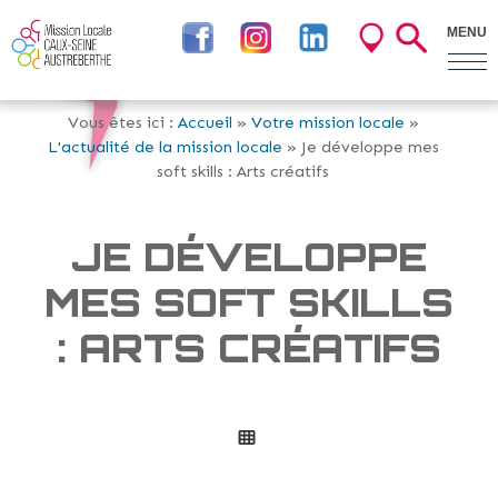
MENU
Vous êtes ici :
Accueil
»
Votre mission locale
»
L'actualité de la mission locale
» Je développe mes
soft skills : Arts créatifs
JE DÉVELOPPE
MES SOFT SKILLS
: ARTS CRÉATIFS