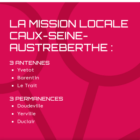
LA MISSION LOCALE
CAUX-SEINE-
AUSTREBERTHE :
3 ANTENNES
Yvetot
Barentin
Le Trait
3 PERMANENCES
Doudeville
Yerville
Duclair