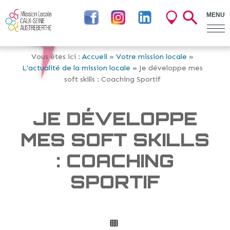
MENU
Vous êtes ici :
Accueil
»
Votre mission locale
»
L'actualité de la mission locale
» Je développe mes
soft skills : Coaching Sportif
JE DÉVELOPPE
MES SOFT SKILLS
: COACHING
SPORTIF