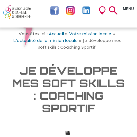
MENU
Vous êtes ici :
Accueil
»
Votre mission locale
»
L'actualité de la mission locale
» Je développe mes
soft skills : Coaching Sportif
JE DÉVELOPPE
MES SOFT SKILLS
: COACHING
SPORTIF