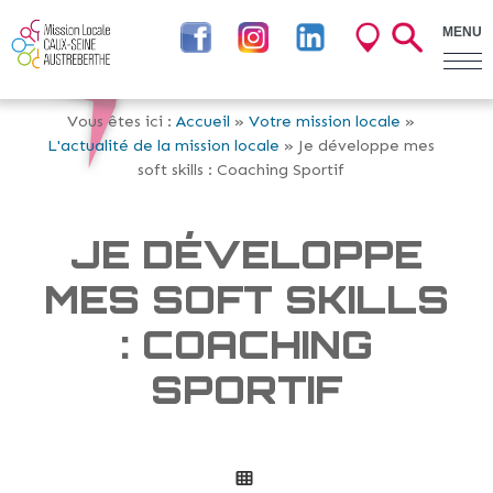
MENU
Vous êtes ici :
Accueil
»
Votre mission locale
»
L'actualité de la mission locale
» Je développe mes
soft skills : Coaching Sportif
JE DÉVELOPPE
MES SOFT SKILLS
: COACHING
SPORTIF