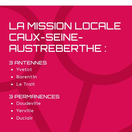
LA MISSION LOCALE
CAUX-SEINE-
AUSTREBERTHE :
3 ANTENNES
Yvetot
Barentin
Le Trait
3 PERMANENCES
Doudeville
Yerville
Duclair