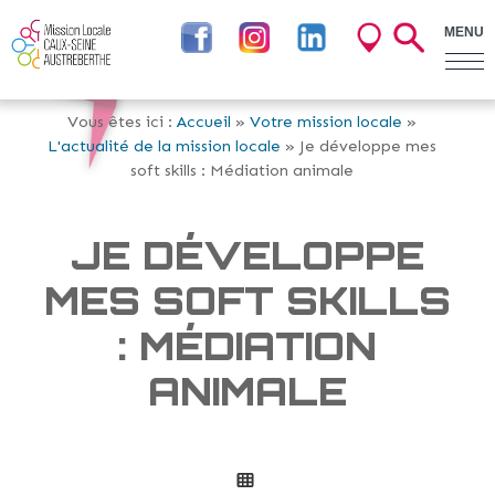
MENU
Vous êtes ici :
Accueil
»
Votre mission locale
»
L'actualité de la mission locale
» Je développe mes
soft skills : Médiation animale
JE DÉVELOPPE
MES SOFT SKILLS
: MÉDIATION
ANIMALE