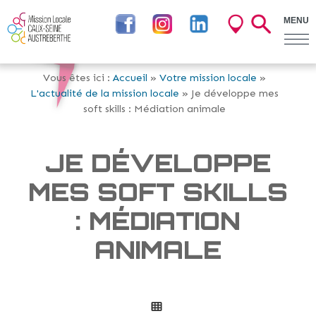
MENU
Vous êtes ici :
Accueil
»
Votre mission locale
»
L'actualité de la mission locale
» Je développe mes
soft skills : Médiation animale
JE DÉVELOPPE
MES SOFT SKILLS
: MÉDIATION
ANIMALE