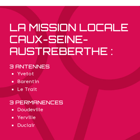
LA MISSION LOCALE
CAUX-SEINE-
AUSTREBERTHE :
3 ANTENNES
Yvetot
Barentin
Le Trait
3 PERMANENCES
Doudeville
Yerville
Duclair