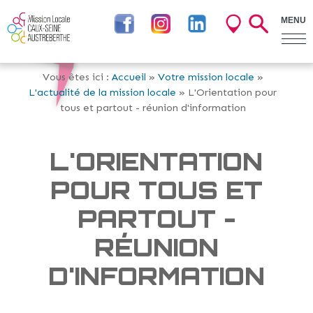
MENU
Vous êtes ici :
Accueil
»
Votre mission locale
»
L'actualité de la mission locale
» L'Orientation pour
tous et partout - réunion d'information
L'ORIENTATION
POUR TOUS ET
PARTOUT -
RÉUNION
D'INFORMATION