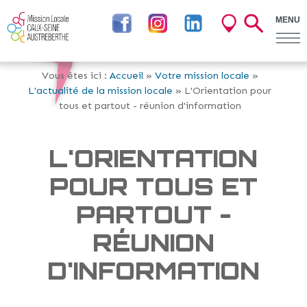
MENU
Vous êtes ici :
Accueil
»
Votre mission locale
»
L'actualité de la mission locale
» L'Orientation pour
tous et partout - réunion d'information
L'ORIENTATION
POUR TOUS ET
PARTOUT -
RÉUNION
D'INFORMATION