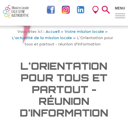
MENU
Vous êtes ici :
Accueil
»
Votre mission locale
»
L'actualité de la mission locale
» L'Orientation pour
tous et partout - réunion d'information
L'ORIENTATION
POUR TOUS ET
PARTOUT -
RÉUNION
D'INFORMATION