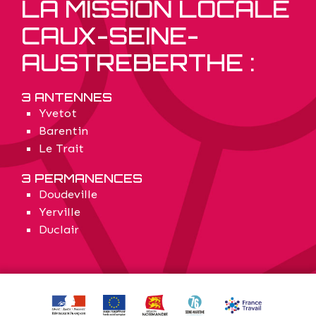
LA MISSION LOCALE
CAUX-SEINE-
AUSTREBERTHE :
3 ANTENNES
Yvetot
Barentin
Le Trait
3 PERMANENCES
Doudeville
Yerville
Duclair