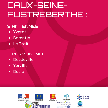
CAUX-SEINE-
AUSTREBERTHE :
3 ANTENNES
Yvetot
Barentin
Le Trait
3 PERMANENCES
Doudeville
Yerville
Duclair