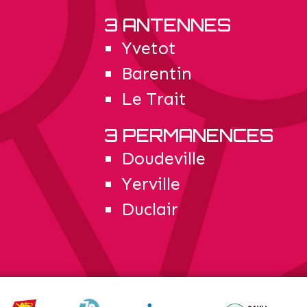
3 ANTENNES
Yvetot
Barentin
Le Trait
3 PERMANENCES
Doudeville
Yerville
Duclair