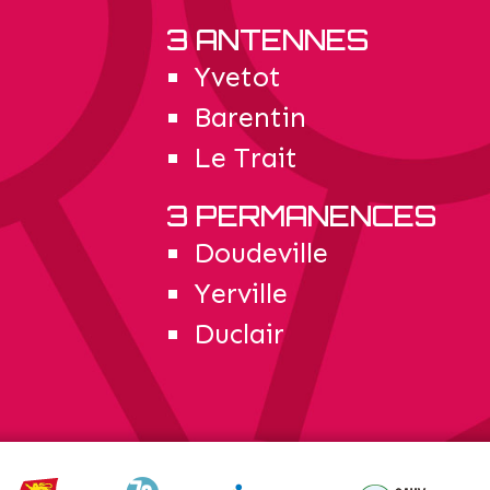
3 ANTENNES
Yvetot
Barentin
Le Trait
3 PERMANENCES
Doudeville
Yerville
Duclair