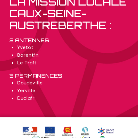
LA MISSION LOCALE
CAUX-SEINE-
AUSTREBERTHE :
3 ANTENNES
Yvetot
Barentin
Le Trait
3 PERMANENCES
Doudeville
Yerville
Duclair