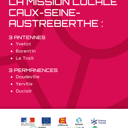
LA MISSION LOCALE
CAUX-SEINE-
AUSTREBERTHE :
3 ANTENNES
Yvetot
Barentin
Le Trait
3 PERMANENCES
Doudeville
Yerville
Duclair