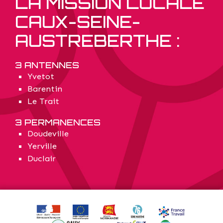
LA MISSION LOCALE
CAUX-SEINE-
AUSTREBERTHE :
3 ANTENNES
Yvetot
Barentin
Le Trait
3 PERMANENCES
Doudeville
Yerville
Duclair