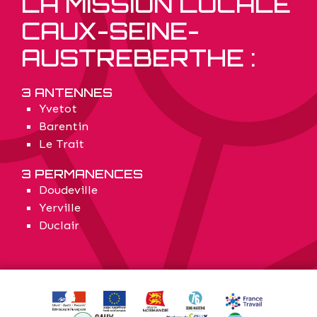
LA MISSION LOCALE
CAUX-SEINE-
AUSTREBERTHE :
3 ANTENNES
Yvetot
Barentin
Le Trait
3 PERMANENCES
Doudeville
Yerville
Duclair