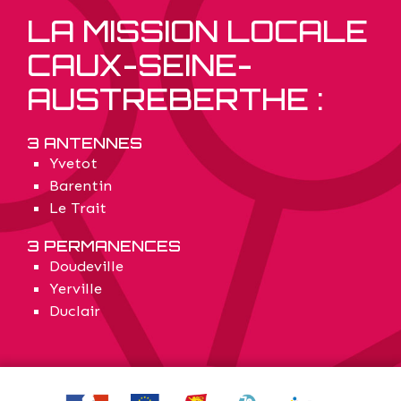
LA MISSION LOCALE
CAUX-SEINE-
AUSTREBERTHE :
3 ANTENNES
Yvetot
Barentin
Le Trait
3 PERMANENCES
Doudeville
Yerville
Duclair