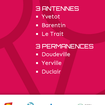
3 ANTENNES
Yvetot
Barentin
Le Trait
3 PERMANENCES
Doudeville
Yerville
Duclair