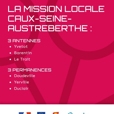
LA MISSION LOCALE
CAUX-SEINE-
AUSTREBERTHE :
3 ANTENNES
Yvetot
Barentin
Le Trait
3 PERMANENCES
Doudeville
Yerville
Duclair