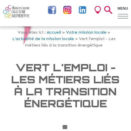
MENU
Vous êtes ici :
Accueil
»
Votre mission locale
»
L'actualité de la mission locale
» Vert l'emploi - Les
métiers liés à la transition énergétique
VERT L'EMPLOI -
LES MÉTIERS LIÉS
À LA TRANSITION
ÉNERGÉTIQUE