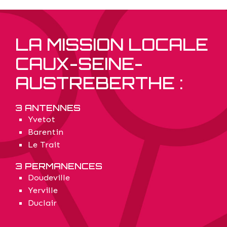
LA MISSION LOCALE
CAUX-SEINE-
AUSTREBERTHE :
3 ANTENNES
Yvetot
Barentin
Le Trait
3 PERMANENCES
Doudeville
Yerville
Duclair